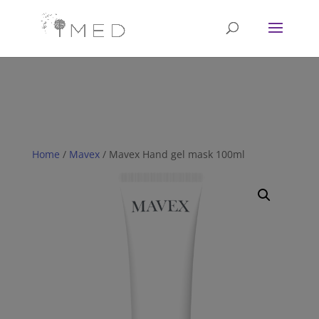
// Revoke consent before 'init' is called fbq('consent', 'revoke');
fbq('init', '<1751628081702672>'); fbq('track', 'PageView'); // Once
affirmative consent has been granted fbq('consent', 'grant');
Home
/
Mavex
/ Mavex Hand gel mask 100ml