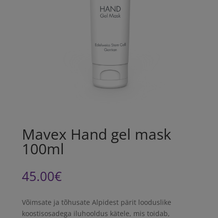
Mavex Hand gel mask
100ml
45.00
€
Võimsate ja tõhusate Alpidest pärit looduslike
koostisosadega iluhooldus kätele, mis toidab,