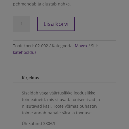
pehmendab ja elustab nahka.
Mavex
Lisa korvi
Hand
gel
mask
100ml
Tootekood:
02-002
Kategooria:
Mavex
Silt:
kogus
kätehooldus
Kirjeldus
Sisaldab väga väärtuslikke looduslikke
toimeaineid, mis siluvad, toniseerivad ja
niisutavad käsi. Toote võimas puhastav
toime annab nahale sära ja toonuse.
Ühikuhind 380€/l