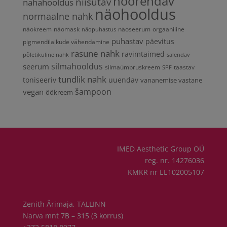
noorendav
niisutav
nahahooldus
näohooldus
normaalne nahk
näokreem
näomask
näoseerum
orgaaniline
näopuhastus
puhastav
päevitus
pigmendilaikude vähendamine
rasune nahk
ravimtaimed
põletikuline nahk
salendav
silmahooldus
seerum
silmaümbruskreem
taastav
SPF
tundlik nahk
toniseeriv
uuendav
vananemise vastane
vegan
šampoon
öökreem
IMED Aesthetic Group OÜ
reg. nr. 14276036
KMKR nr EE102005107
Zenith Ärimaja, TALLINN
Narva mnt 7B – 315 (3 korrus)