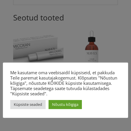
Seotud tooted
Me kasutame oma veebisaidil küpsiseid, et pakkuda
Teile paremat kasutajakogemust. Klõpsates "Nõustun
Mavex
Mavex Hand
kõigiga", nõustute KÕIKIDE küpsiste kasutamisega.
Täpsemate seadetega saate tutvuda külastadades
Micoxan
velvet dry oil
"Küpsiste seaded".
regenerating
50ml
cream 20ml
Küpsiste seaded
Nõustu kõigiga
48.00
€
35.00
€