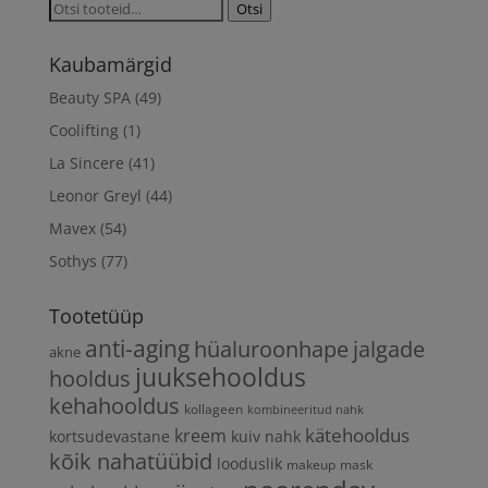
Otsi:
Otsi
Kaubamärgid
Beauty SPA
(49)
Coolifting
(1)
La Sincere
(41)
Leonor Greyl
(44)
Mavex
(54)
Sothys
(77)
Tootetüüp
anti-aging
hüaluroonhape
jalgade
akne
juuksehooldus
hooldus
kehahooldus
kollageen
kombineeritud nahk
kätehooldus
kreem
kortsudevastane
kuiv nahk
kõik nahatüübid
looduslik
makeup
mask