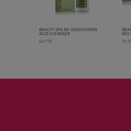
BEAUTY SPA BS OZONEOSKIN
BEA
ACID CLEANSER
BIO
64.77
€
91.2