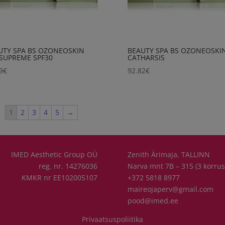
UTY SPA BS OZONEOSKIN
BEAUTY SPA BS OZONEOSKI
 SUPREME SPF30
CATHARSIS
9
€
92.82
€
1
2
3
4
5
→
IMED Aesthetic Group OÜ
Zenith Ärimaja, TALLINN
reg. nr. 14276036
Narva mnt 7B – 315 (3 korrus
KMKR nr EE102005107
+372 5818 8977
maireojaperv@gmail.com
pood@imed.ee
Privaatsuspoliitika