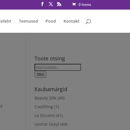
rmative consent has been granted fbq('consent', 'grant');
0 Items
sileht
Teenused
Pood
Kontakt
Toote otsing
Otsi:
Otsi
Kaubamärgid
Beauty SPA
(49)
ty
Coolifting
(1)
La Sincere
(41)
Leonor Greyl
(44)