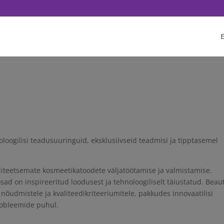
q('init', '<1751628081702672>'); fbq('track', 'PageView'); // Once affi
E
oogilisi teadusuuringuid, eksklusiivseid teadmisi ja tipptasemel
iteetsemate kosmeetikatoodete väljatöötamise ja valmistamise.
ad on inspireeritud loodusest ja tehnoloogiliselt täiustatud. Beau
õudmistele ja kvaliteedikriteeriumitele, pakkudes innovaatilisi
robleemide puhul.