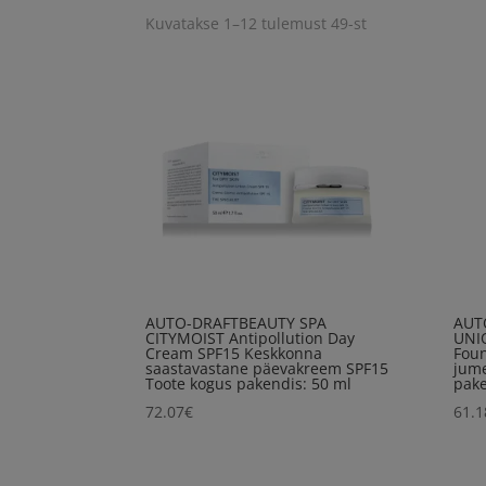
Kuvatakse 1–12 tulemust 49-st
AUTO-DRAFTBEAUTY SPA
AUT
CITYMOIST Antipollution Day
UNI
Cream SPF15 Keskkonna
Foun
saastavastane päevakreem SPF15
jume
Toote kogus pakendis: 50 ml
pake
72.07
€
61.1