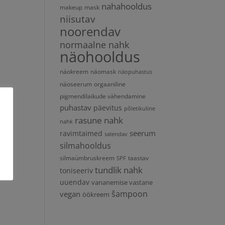
nahahooldus
makeup
mask
niisutav
noorendav
normaalne nahk
näohooldus
näokreem
näomask
näopuhastus
näoseerum
orgaaniline
pigmendilaikude vähendamine
puhastav
päevitus
põletikuline
rasune nahk
nahk
seerum
ravimtaimed
salendav
silmahooldus
silmaümbruskreem
taastav
SPF
tundlik nahk
toniseeriv
uuendav
vananemise vastane
vegan
šampoon
öökreem