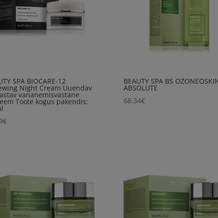
UTY SPA BIOCARE-12
BEAUTY SPA BS OZONEOSKI
ewing Night Cream Uuendav
ABSOLUTE
aastav vananemisvastane
68.34
€
eem Toote kogus pakendis:
l
9
€