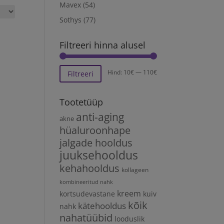
Mavex
(54)
Sothys
(77)
Filtreeri hinna alusel
Minimaalne
Maksimaalne
Hind:
10€
—
110€
Filtreeri
hind
hind
Tootetüüp
anti-aging
akne
hüaluroonhape
jalgade hooldus
juuksehooldus
kehahooldus
kollageen
kombineeritud nahk
kreem
kortsudevastane
kuiv
kõik
kätehooldus
nahk
nahatüübid
looduslik