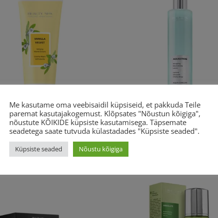
Me kasutame oma veebisaidil küpsiseid, et pakkuda Teile
O-DRAFTBEAUTY SPA Vanilla
BEAUTY SPA AQUALOTION
paremat kasutajakogemust. Klõpsates "Nõustun kõigiga",
et Hand Cream 100ml Toote
nõustute KÕIKIDE küpsiste kasutamisega. Täpsemate
54.57
€
s pakendis: 100 ml
seadetega saate tutvuda külastadades "Küpsiste seaded".
6
€
Küpsiste seaded
Nõustu kõigiga