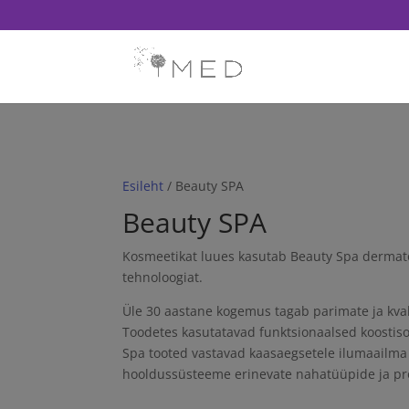
// Revoke consent before 'init' is called fbq('consent', 'revoke'); fb
Esileht
/ Beauty SPA
Beauty SPA
Kosmeetikat luues kasutab Beauty Spa dermatol
tehnoloogiat.
Üle 30 aastane kogemus tagab parimate ja kval
Toodetes kasutatavad funktsionaalsed koostisos
Spa tooted vastavad kaasaegsetele ilumaailma n
hooldussüsteeme erinevate nahatüüpide ja p