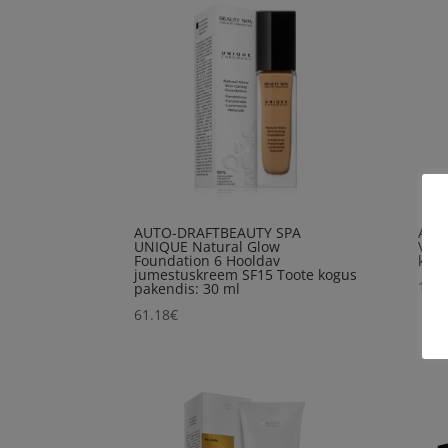
AUTO-DRAFTBEAUTY SPA
AUT
UNIQUE Natural Glow
Velv
Foundation 6 Hooldav
kogu
jumestuskreem SF15 Toote kogus
14.4
pakendis: 30 ml
61.18
€