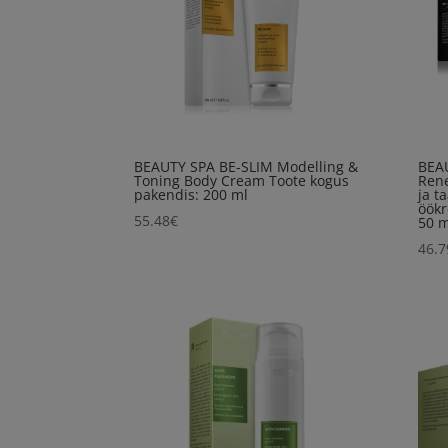
BEAUTY SPA BE-SLIM Modelling &
BEA
Toning Body Cream Toote kogus
Ren
pakendis: 200 ml
ja t
öökr
55.48
€
50 m
46.7