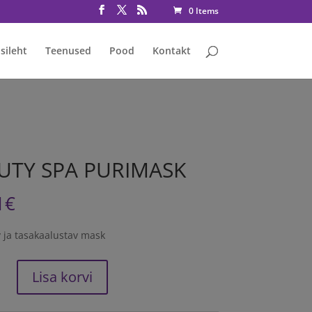
rmative consent has been granted fbq('consent', 'grant');
0 Items
sileht
Teenused
Pood
Kontakt
UTY SPA PURIMASK
1
€
 ja tasakaalustav mask
Lisa korvi
K