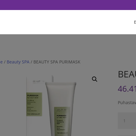
q('init', '<1751628081702672>'); fbq('track', 'PageView'); // Once affi
E
e
/
Beauty SPA
/ BEAUTY SPA PURIMASK
BEA
46.4
Puhastav
BEAUTY
SPA
PURIMAS