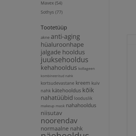
Mavex
(54)
Sothys
(77)
Tootetüüp
anti-aging
akne
hüaluroonhape
jalgade hooldus
juuksehooldus
kehahooldus
kollageen
kombineeritud nahk
kreem
kortsudevastane
kuiv
kõik
kätehooldus
nahk
nahatüübid
looduslik
nahahooldus
makeup
mask
niisutav
noorendav
normaalne nahk
näohooldus