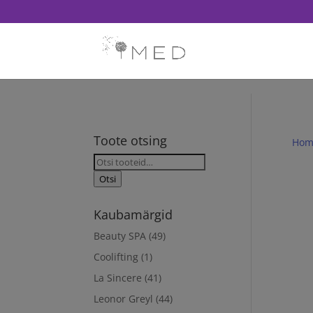
// Revoke consent before 'init' is called fbq('consent', 'revoke'); fb
Toote otsing
Hom
Otsi:
Otsi
Kaubamärgid
Beauty SPA
(49)
Coolifting
(1)
La Sincere
(41)
Leonor Greyl
(44)