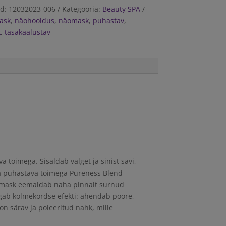
od:
12032023-006
Kategooria:
Beauty SPA
ask
,
näohooldus
,
näomask
,
puhastav
,
k
,
tasakaalustav
 toimega. Sisaldab valget ja sinist savi,
ka puhastava toimega Pureness Blend
smask eemaldab naha pinnalt surnud
agab kolmekordse efekti: ahendab poore,
on särav ja poleeritud nahk, mille