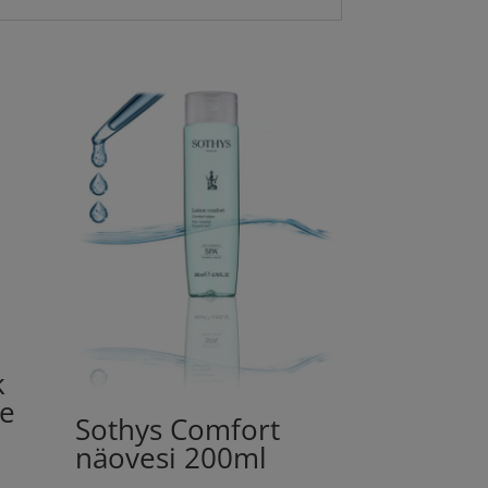
k
ce
Sothys Comfort
näovesi 200ml