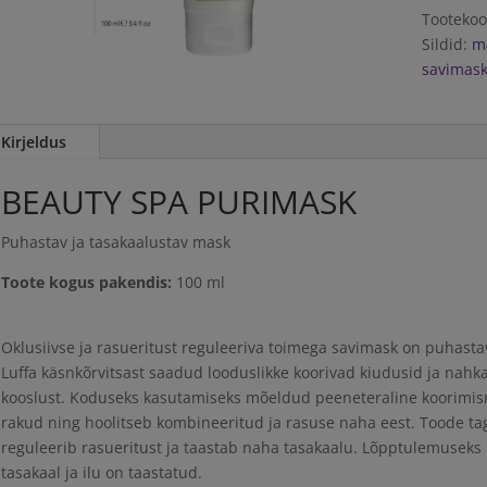
kogus
Tooteko
Sildid:
m
savimas
Kirjeldus
BEAUTY SPA PURIMASK
Puhastav ja tasakaalustav mask
Toote kogus pakendis:
100 ml
Oklusiivse ja rasueritust reguleeriva toimega savimask on puhastava
Luffa käsnkõrvitsast saadud looduslikke koorivad kiudusid ja nah
kooslust. Koduseks kasutamiseks mõeldud peeneteraline koorimi
rakud ning hoolitseb kombineeritud ja rasuse naha eest. Toode t
reguleerib rasueritust ja taastab naha tasakaalu. Lõpptulemuseks 
tasakaal ja ilu on taastatud.