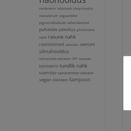
näokreem
näomask
näopuhastus
näoseerum
orgaaniline
pigmendilaikude vähendamine
puhastav
päevitus
põletikuline
rasune nahk
nahk
seerum
ravimtaimed
salendav
silmahooldus
silmaümbruskreem
taastav
SPF
tundlik nahk
toniseeriv
uuendav
vananemise vastane
vegan
šampoon
öökreem