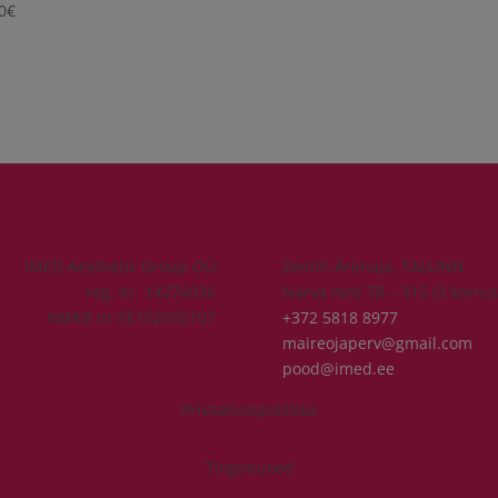
0
€
IMED Aesthetic Group OÜ
Zenith Ärimaja, TALLINN
reg. nr. 14276036
Narva mnt 7B – 315 (3 korrus
KMKR nr EE102005107
+372 5818 8977
maireojaperv@gmail.com
pood@imed.ee
Privaatsuspoliitika
Tingimused