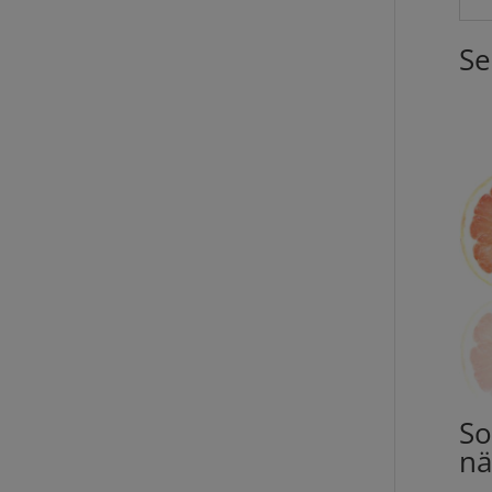
Se
So
nä