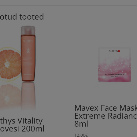
otud tooted
Mavex Face Mas
Extreme Radian
thys Vitality
8ml
ovesi 200ml
12.00
€