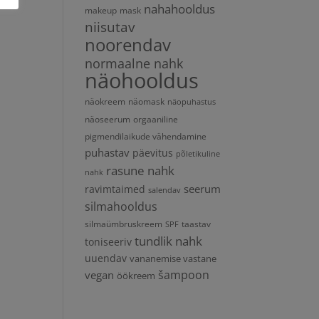
at
nahahooldus
makeup
mask
niisutav
noorendav
normaalne nahk
näohooldus
näokreem
näomask
näopuhastus
näoseerum
orgaaniline
pigmendilaikude vähendamine
puhastav
päevitus
põletikuline
rasune nahk
nahk
seerum
ravimtaimed
salendav
silmahooldus
silmaümbruskreem
taastav
SPF
tundlik nahk
toniseeriv
uuendav
vananemise vastane
vegan
šampoon
öökreem