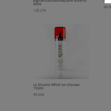
pigmentatsioonivastane essents
kuiv
40ml
98.0
128.27
€
La Sincere Whitz`ex niisutav
150ml
99.00
€