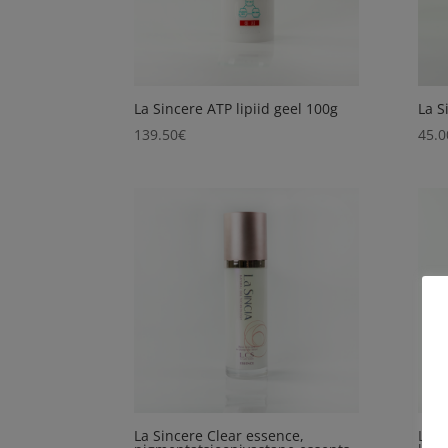
La Sincere ATP lipiid geel 100g
La S
139.50
€
45.0
La Sincere Clear essence,
La S