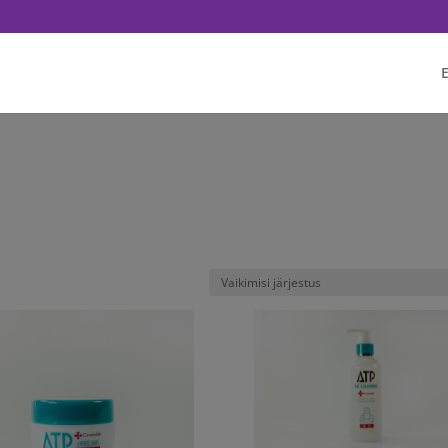
q('init', '<1751628081702672>'); fbq('track', 'PageView'); // Once affi
E