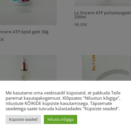
La Sincere ATP puhastusgeel
200ml
98.00
€
incere ATP lipiid geel 30g
0
€
Me kasutame oma veebisaidil küpsiseid, et pakkuda Teile
paremat kasutajakogemust. Klõpsates "Nõustun kõigiga",
nõustute KÕIKIDE küpsiste kasutamisega. Täpsemate
seadetega saate tutvuda külastadades "Küpsiste seaded".
Küpsiste seaded
Nõustu kõigiga
incere Essence Lotion R
La Sincere Essence SE 100 #