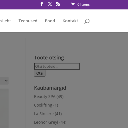
rmative consent has been granted fbq('consent', 'grant');
0 Items
sileht
Teenused
Pood
Kontakt
Toote otsing
Otsi:
Otsi
Kaubamärgid
Beauty SPA
(49)
Coolifting
(1)
La Sincere
(41)
Leonor Greyl
(44)