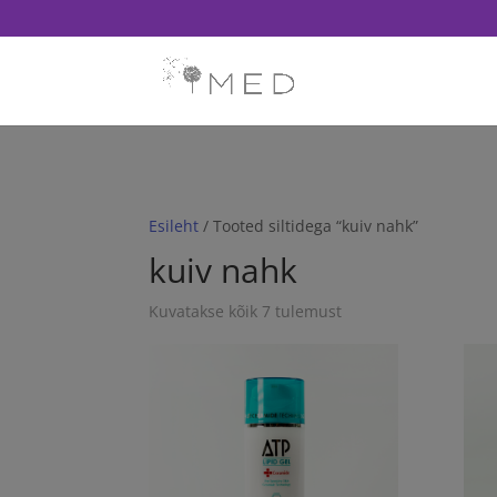
// Revoke consent before 'init' is called fbq('consent', 'revoke'); fb
Esileht
/ Tooted siltidega “kuiv nahk”
kuiv nahk
Kuvatakse kõik 7 tulemust