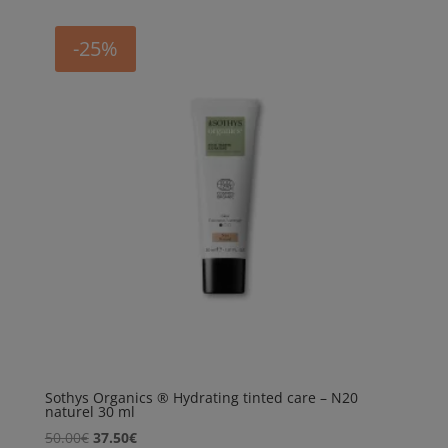
-25%
Sothys Organics ® Hydrating tinted care – N20
naturel 30 ml
Algne
Praegune
50.00
€
37.50
€