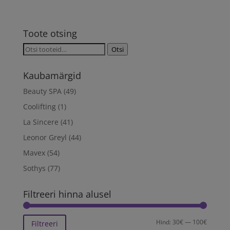
hind
hind
oli:
on:
50.00€.
37.50€.
Toote otsing
Otsi:
Otsi
Kaubamärgid
Beauty SPA
(49)
Coolifting
(1)
La Sincere
(41)
Leonor Greyl
(44)
Mavex
(54)
Sothys
(77)
Filtreeri hinna alusel
Minima
Maksim
Hind:
30€
—
100€
Filtreeri