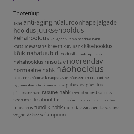
hind
hind
Tootetüüp
anti-aging
hüaluroonhape
jalgade
akne
juuksehooldus
hooldus
kehahooldus
kollageen
kombineeritud nahk
kätehooldus
kreem
kortsudevastane
kuiv nahk
kõik nahatüübid
looduslik
makeup
mask
noorendav
niisutav
nahahooldus
näohooldus
normaalne nahk
näokreem
näomask
näoseerum
orgaaniline
näopuhastus
puhastav
päevitus
pigmendilaikude vähendamine
rasune nahk
ravimtaimed
põletikuline nahk
salendav
silmahooldus
seerum
silmaümbruskreem
taastav
SPF
tundlik nahk
toniseeriv
uuendav
vananemise vastane
vegan
šampoon
öökreem