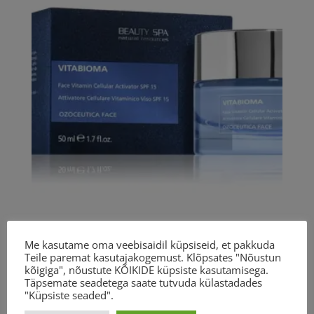
Me kasutame oma veebisaidil küpsiseid, et pakkuda
BEAUTY SPA VITABIOMA
Teile paremat kasutajakogemust. Klõpsates "Nõustun
82.11
€
kõigiga", nõustute KÕIKIDE küpsiste kasutamisega.
Täpsemate seadetega saate tutvuda külastadades
"Küpsiste seaded".