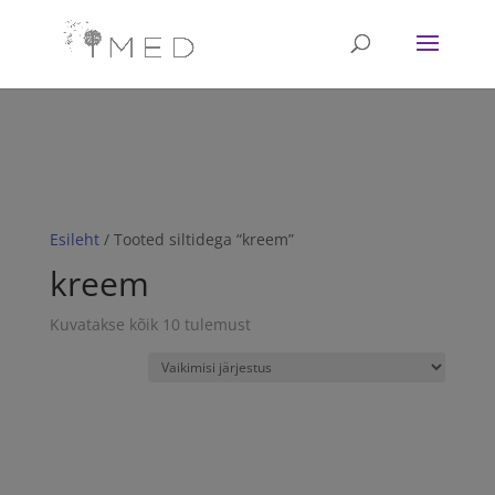
// Revoke consent before 'init' is called fbq('consent', 'revoke');
fbq('init', '<1751628081702672>'); fbq('track', 'PageView'); // Once
affirmative consent has been granted fbq('consent', 'grant');
Esileht
/ Tooted siltidega “kreem”
kreem
Kuvatakse kõik 10 tulemust