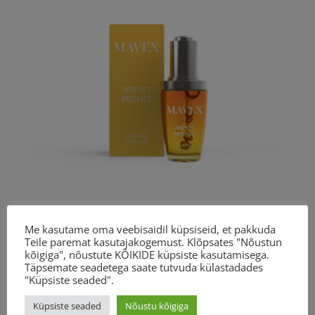
Me kasutame oma veebisaidil küpsiseid, et pakkuda
Mavex Perfect Bronze 30ml
Teile paremat kasutajakogemust. Klõpsates "Nõustun
75.00
€
kõigiga", nõustute KÕIKIDE küpsiste kasutamisega.
Täpsemate seadetega saate tutvuda külastadades
"Küpsiste seaded".
Küpsiste seaded
Nõustu kõigiga