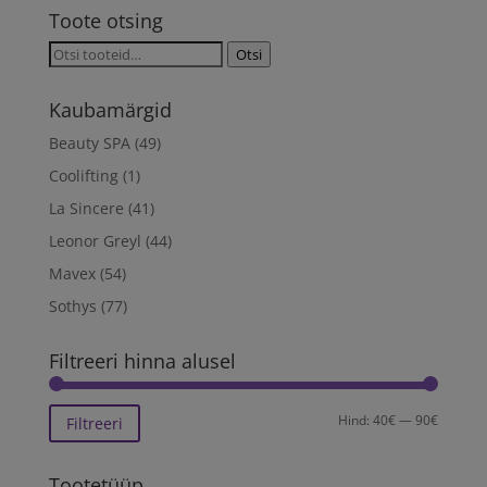
Toote otsing
Otsi:
Otsi
Kaubamärgid
Beauty SPA
(49)
Coolifting
(1)
La Sincere
(41)
Leonor Greyl
(44)
Mavex
(54)
Sothys
(77)
Filtreeri hinna alusel
Minima
Maksim
Hind:
40€
—
90€
Filtreeri
hind
hind
Tootetüüp