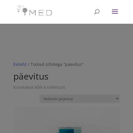
// Revoke consent before 'init' is called fbq('consent', 'revoke');
fbq('init', '<1751628081702672>'); fbq('track', 'PageView'); // Once
affirmative consent has been granted fbq('consent', 'grant');
Esileht
/ Tooted siltidega “päevitus”
päevitus
Kuvatakse kõik 6 tulemust