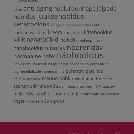
anti-aging
hüaluroonhape
jalgade
akne
juuksehooldus
hooldus
kehahooldus
kollageen
kombineeritud nahk
kätehooldus
kreem
kortsudevastane
kuiv nahk
kõik nahatüübid
looduslik
makeup
mask
noorendav
niisutav
nahahooldus
näohooldus
normaalne nahk
näokreem
näomask
näoseerum
orgaaniline
näopuhastus
puhastav
päevitus
pigmendilaikude vähendamine
rasune nahk
ravimtaimed
põletikuline nahk
salendav
silmahooldus
seerum
silmaümbruskreem
taastav
SPF
tundlik nahk
toniseeriv
uuendav
vananemise vastane
vegan
šampoon
öökreem