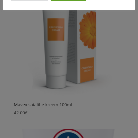
Mavex saialille kreem 100ml
42.00
€