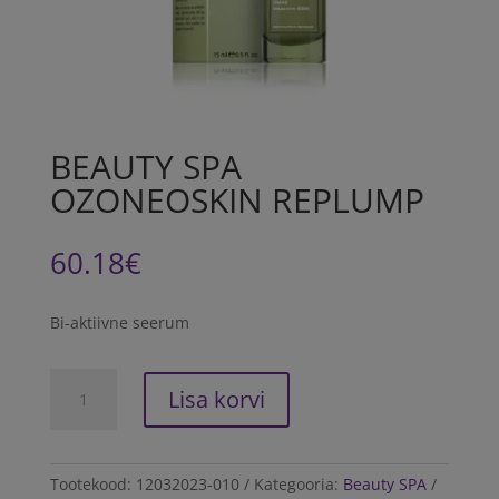
BEAUTY SPA
OZONEOSKIN REPLUMP
60.18
€
Bi-aktiivne seerum
BEAUTY
Lisa korvi
SPA
OZONEOSKIN
REPLUMP
kogus
Tootekood:
12032023-010
Kategooria:
Beauty SPA