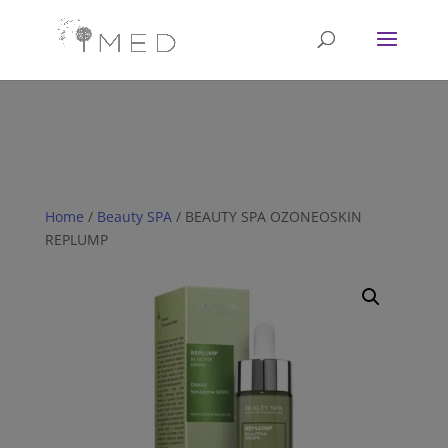
// Revoke consent before 'init' is called fbq('consent', 'revoke');
fbq('init', '<1751628081702672>'); fbq('track', 'PageView'); // Once
affirmative consent has been granted fbq('consent', 'grant');
Home
/
Beauty SPA
/ BEAUTY SPA OZONEOSKIN
REPLUMP