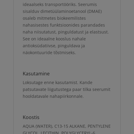
ideaalseks transportööriks. Seerumis
sisalduv dimetüülaminoetanool (DMAE)
osaleb mitmetes biokeemilistes
nahasisestes funktsioonides parandades
naha niisutatust, pinguldatust ja elastsust.
See on ideaalne kooslus nahale
antioksüdatiivse, pinguldava ja
näokontuuride tõstmiseks.
Kasutamine
Loksutage enne kasutamist. Kande
patsutavate liigutustega paar tilka seerumit
hooldatavale nahapiirkonnale.
Koostis
AQUA (WATER), C13-15 ALKANE, PENTYLENE
GLYCOL, LECITHIN, POLYGLYCERYL-6