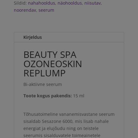
Sildid:
nahahooldus
,
näohooldus
,
niisutav
,
noorendav
,
seerum
Kirjeldus
BEAUTY SPA
OZONEOSKIN
REPLUMP
Bi-aktiivne seerum
Toote kogus pakendis:
15 ml
Tõhusatoimeline vananemisvastane seerum
sisaldab Sesazone 6000, mis lisab nahale
energiat ja elujõudu ning on teistele
seerumis sisalduvatele toimeainetele