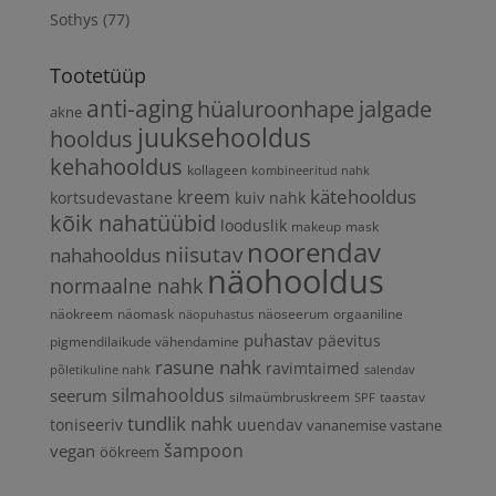
Sothys
(77)
Tootetüüp
anti-aging
hüaluroonhape
jalgade
akne
juuksehooldus
hooldus
kehahooldus
kollageen
kombineeritud nahk
kätehooldus
kreem
kortsudevastane
kuiv nahk
kõik nahatüübid
looduslik
makeup
mask
noorendav
niisutav
nahahooldus
näohooldus
normaalne nahk
näokreem
näomask
näoseerum
orgaaniline
näopuhastus
puhastav
päevitus
pigmendilaikude vähendamine
rasune nahk
ravimtaimed
põletikuline nahk
salendav
silmahooldus
seerum
silmaümbruskreem
taastav
SPF
tundlik nahk
toniseeriv
uuendav
vananemise vastane
vegan
šampoon
öökreem