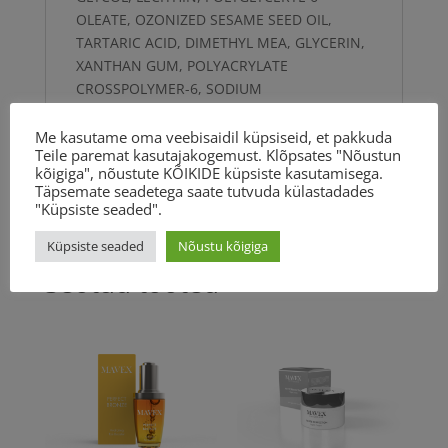
OLEATE, OZONIZED SESAME SEED OIL,
TARTARIC ACID, DIMETHYL MEA, GLYCERIN,
XANTHAN GUM, POLYACRYLATE
CROSSPOLYMER-6, SODIUM
POLYACRYLOYLDIMETHYL TAURATE,
HYDROGENATED POLYDECENE,
Me kasutame oma veebisaidil küpsiseid, et pakkuda
Teile paremat kasutajakogemust. Klõpsates "Nõustun
TETRASODIUM GLUTAMATE DIACETATE,
kõigiga", nõustute KÕIKIDE küpsiste kasutamisega.
CAPRYLYL/CAPRYL GLUCOSIDE, t-BUTYL
Täpsemate seadetega saate tutvuda külastadades
ALCOHOL, HYDROXYACETOPHENONE.
"Küpsiste seaded".
Küpsiste seaded
Nõustu kõigiga
Seotud tooted