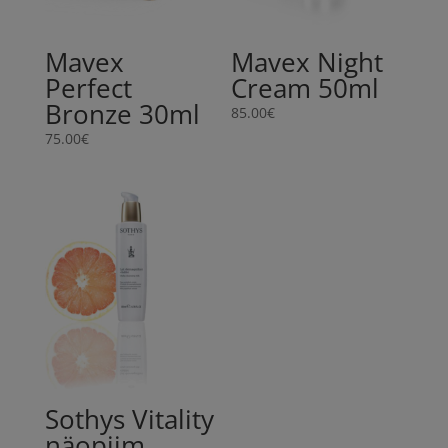
Mavex
Mavex Night
Perfect
Cream 50ml
Bronze 30ml
85.00
€
75.00
€
Sothys Vitality
näopiim