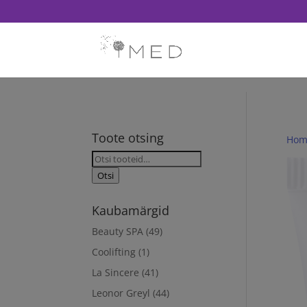
// Revoke consent before 'init' is called fbq('consent', 'revoke'); fb
Toote otsing
Hom
Otsi:
Otsi
Kaubamärgid
Beauty SPA
(49)
Coolifting
(1)
La Sincere
(41)
Leonor Greyl
(44)