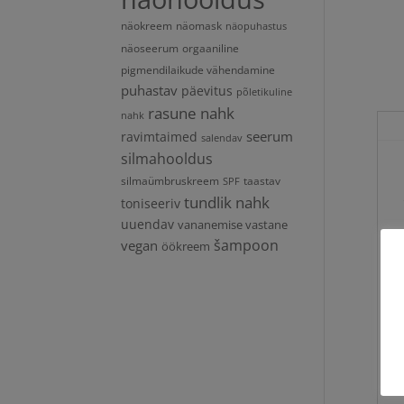
näokreem
näomask
näopuhastus
näoseerum
orgaaniline
pigmendilaikude vähendamine
puhastav
päevitus
põletikuline
rasune nahk
nahk
seerum
ravimtaimed
salendav
silmahooldus
silmaümbruskreem
taastav
SPF
tundlik nahk
toniseeriv
uuendav
vananemise vastane
vegan
šampoon
öökreem