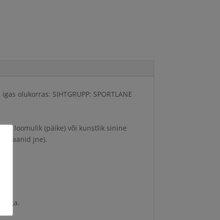
a igas olukorras: SIHTGRUPP: SPORTLANE
iis loomulik (päike) või kunstlik sinine
 ekraanid jne).
emiga.