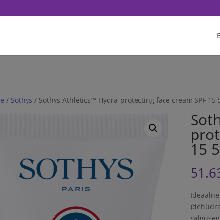
q('init', '<1751628081702672>'); fbq('track', 'PageView'); // Once affi
E
e
/
Sothys
/ Sothys Athletics™ Hydra-protecting face cream SPF 15
Soth
prot
15 
51.6
Ideaalne
(dehüdrat
valguseg