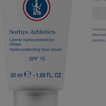
Sothys
Athletic
Hydra-
protecti
Tooteko
face
kätehool
cream
päevitus
SPF
15
50ml
kogus