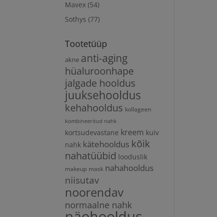
Mavex
(54)
Sothys
(77)
Tootetüüp
anti-aging
akne
hüaluroonhape
jalgade hooldus
juuksehooldus
kehahooldus
kollageen
kombineeritud nahk
kreem
kortsudevastane
kuiv
kõik
kätehooldus
nahk
nahatüübid
looduslik
nahahooldus
makeup
mask
niisutav
noorendav
normaalne nahk
näohooldus