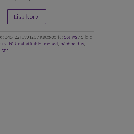
Lisa korvi
s™
ng
od:
3454221099126
Kategooria:
Sothys
Sildid:
dus
,
kõik nahatüübid
,
mehed
,
näohooldus
,
,
SPF