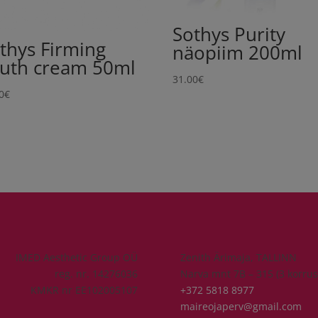
Sothys Purity
thys Firming
näopiim 200ml
uth cream 50ml
31.00
€
0
€
IMED Aesthetic Group OÜ
Zenith Ärimaja, TALLINN
reg. nr. 14276036
Narva mnt 7B – 315 (3 korrus
KMKR nr EE102005107
+372 5818 8977
maireojaperv@gmail.com