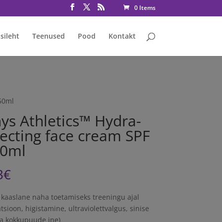
rmative consent has been granted fbq('consent', 'grant');
0 Items
sileht
Teenused
Pood
Kontakt
 50ml
ys Athletics™ Hydra-
ecting face cream SPF
50ml
3
€
 kaaslane naha toetamiseks treeningu ajal
sioon, higistamine, ultraviolettvalgus, sinise
a kokkupuude jne)