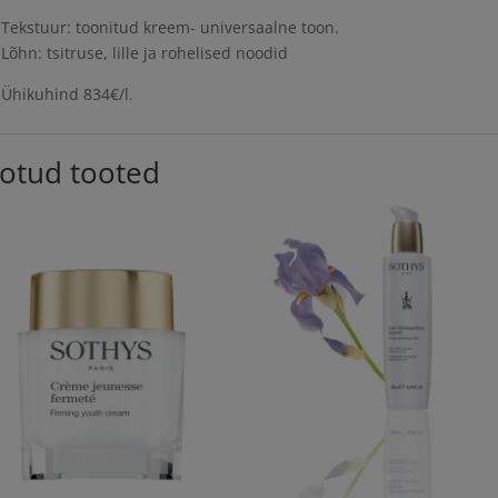
Tekstuur: toonitud kreem- universaalne toon.
Lõhn: tsitruse, lille ja rohelised noodid
Ühikuhind 834€/l.
otud tooted