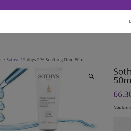
q('init', '<1751628081702672>'); fbq('track', 'PageView'); // Once affi
E
e
/
Sothys
/ Sothys SPA Soothing Fluid 50ml
Soth
50m
66.3
Näokree
Sothys
SPA