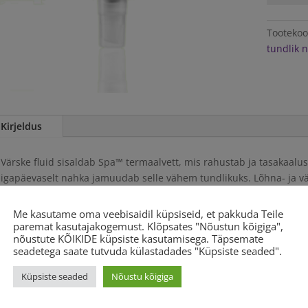
Soothing
Fluid
Tooteko
50ml
tundlik 
kogus
Kirjeldus
Värske fluid sisaldab Spa™ termaalvett, mis rahustab ja tasakaalu
igapäevaselt nahka jamuudab selle vähem tundlikuks. Lõhna- ja vär
Ühikuhind 1008€/l
Me kasutame oma veebisaidil küpsiseid, et pakkuda Teile
paremat kasutajakogemust. Klõpsates "Nõustun kõigiga",
nõustute KÕIKIDE küpsiste kasutamisega. Täpsemate
otud tooted
seadetega saate tutvuda külastadades "Küpsiste seaded".
Küpsiste seaded
Nõustu kõigiga
-20%