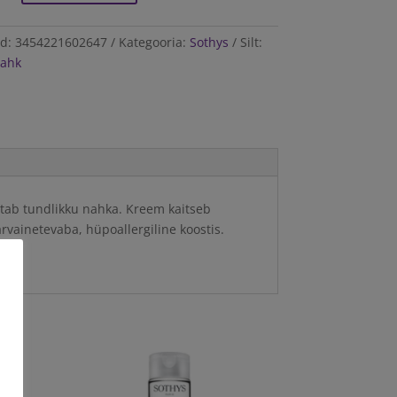
od:
3454221602647
Kategooria:
Sothys
Silt:
nahk
stab tundlikku nahka. Kreem kaitseb
vainetevaba, hüpoallergiline koostis.