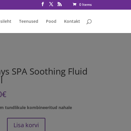
rmative consent has been granted fbq('consent', 'grant');
0 Items
sileht
Teenused
Pood
Kontakt
ys SPA Soothing Fluid
l
0
€
m tundlikule kombineeritud nahale
Lisa korvi