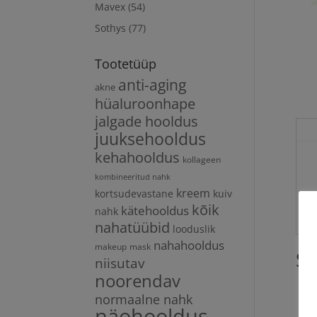
Mavex
(54)
Sothys
(77)
Tootetüüp
anti-aging
akne
hüaluroonhape
jalgade hooldus
juuksehooldus
kehahooldus
kollageen
kombineeritud nahk
kreem
kortsudevastane
kuiv
kõik
kätehooldus
nahk
nahatüübid
looduslik
nahahooldus
makeup
mask
Se
niisutav
noorendav
normaalne nahk
näohooldus