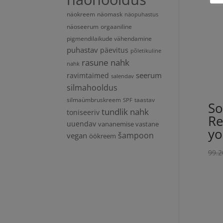
näokreem
näomask
näopuhastus
näoseerum
orgaaniline
pigmendilaikude vähendamine
puhastav
päevitus
põletikuline
rasune nahk
nahk
seerum
ravimtaimed
salendav
silmahooldus
silmaümbruskreem
taastav
SPF
So
tundlik nahk
toniseeriv
Re
uuendav
vananemise vastane
yo
vegan
šampoon
öökreem
99.2