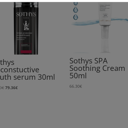
Sothys SPA
thys
Soothing Cream
constuctive
50ml
uth serum 30ml
66.30
€
Algne
Praegune
0
€
79.36
€
hind
hind
oli:
on:
99.20€.
79.36€.