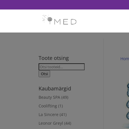
// Revoke consent before 'init' is called fbq('consent', 'revoke'); fb
Toote otsing
Hom
Otsi:
Otsi
Kaubamärgid
Beauty SPA
(49)
Coolifting
(1)
La Sincere
(41)
Leonor Greyl
(44)