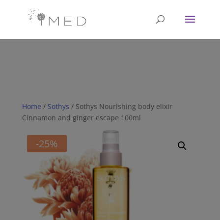
// Revoke consent before 'init' is called fbq('consent', 'revoke');
fbq('init', '<1751628081702672>'); fbq('track', 'PageView'); // Once
affirmative consent has been granted fbq('consent', 'grant');
Home
/
Sothys
/ Sothys Nourishing body elixir
Cinnamon and ginger escape 100ml
-25%