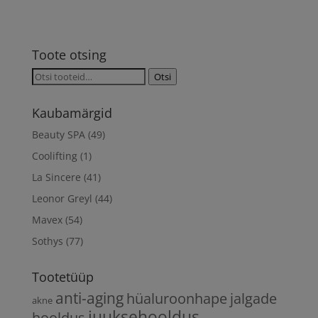
Toote otsing
Otsi:
Otsi
Kaubamärgid
Beauty SPA
(49)
Coolifting
(1)
La Sincere
(41)
Leonor Greyl
(44)
Mavex
(54)
Sothys
(77)
Tootetüüp
anti-aging
hüaluroonhape
jalgade
akne
juuksehooldus
hooldus