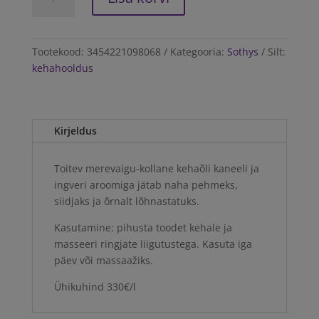
Nourishing
body
elixir
Cinnamon
Tootekood:
3454221098068
Kategooria:
Sothys
Silt:
and
kehahooldus
ginger
escape
100ml
Kirjeldus
kogus
Toitev merevaigu-kollane kehaõli kaneeli ja
ingveri aroomiga jätab naha pehmeks,
siidjaks ja õrnalt lõhnastatuks.
Kasutamine: pihusta toodet kehale ja
masseeri ringjate liigutustega. Kasuta iga
päev või massaažiks.
Ühikuhind 330€/l