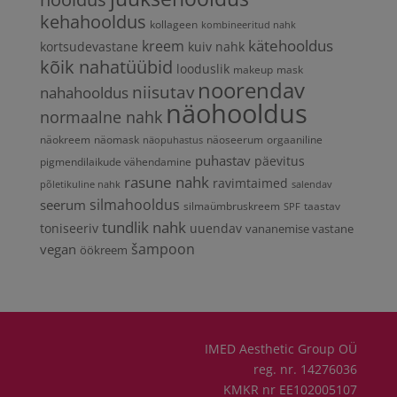
kehahooldus
kollageen
kombineeritud nahk
kätehooldus
kreem
kortsudevastane
kuiv nahk
kõik nahatüübid
looduslik
makeup
mask
noorendav
niisutav
nahahooldus
näohooldus
normaalne nahk
näokreem
näomask
näoseerum
orgaaniline
näopuhastus
puhastav
päevitus
pigmendilaikude vähendamine
rasune nahk
ravimtaimed
põletikuline nahk
salendav
silmahooldus
seerum
silmaümbruskreem
taastav
SPF
tundlik nahk
toniseeriv
uuendav
vananemise vastane
vegan
šampoon
öökreem
IMED Aesthetic Group OÜ
reg. nr. 14276036
KMKR nr EE102005107