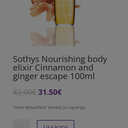
Sothys Nourishing body
elixir Cinnamon and
ginger escape 100ml
Algne
Praegune
42.00
€
31.50
€
hind
hind
oli:
on:
Toitev kehaeliksiir kaneeli ja ingveriga
42.00€.
31.50€.
Sothys
Lisa korvi