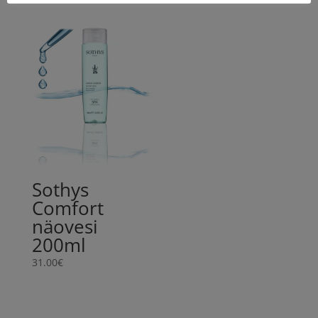
Sothys
Comfort
näovesi
200ml
31.00
€