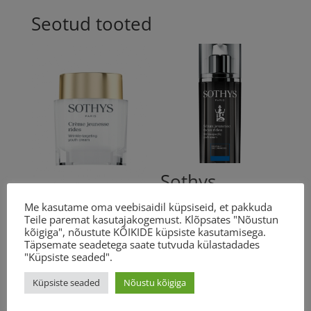
Seotud tooted
Sothys
Wrinkle-
Sothys
Me kasutame oma veebisaidil küpsiseid, et pakkuda
specific youth
Teile paremat kasutajakogemust. Klõpsates "Nõustun
Wrinkle-
serum 30ml
kõigiga", nõustute KÕIKIDE küpsiste kasutamisega.
targeting
Täpsemate seadetega saate tutvuda külastadades
99.20
€
"Küpsiste seaded".
youth cream
50ml
Küpsiste seaded
Nõustu kõigiga
94.70
€