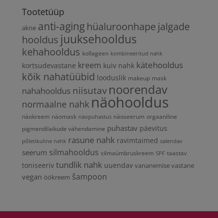
Tootetüüp
anti-aging
hüaluroonhape
jalgade
akne
juuksehooldus
hooldus
kehahooldus
kollageen
kombineeritud nahk
kätehooldus
kreem
kortsudevastane
kuiv nahk
kõik nahatüübid
looduslik
makeup
mask
noorendav
niisutav
nahahooldus
näohooldus
normaalne nahk
näokreem
näomask
näoseerum
orgaaniline
näopuhastus
puhastav
päevitus
pigmendilaikude vähendamine
rasune nahk
ravimtaimed
põletikuline nahk
salendav
silmahooldus
seerum
silmaümbruskreem
taastav
SPF
tundlik nahk
toniseeriv
uuendav
vananemise vastane
vegan
šampoon
öökreem