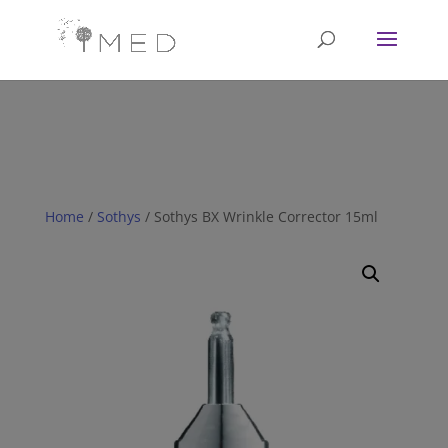
// Revoke consent before 'init' is called fbq('consent', 'revoke');
fbq('init', '<1751628081702672>'); fbq('track', 'PageView'); // Once
affirmative consent has been granted fbq('consent', 'grant');
Home
/
Sothys
/ Sothys BX Wrinkle Corrector 15ml