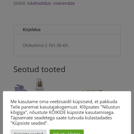
kogus
Sildid:
näohooldus
,
noorendav
Kirjeldus
Ühikuhind 2 761,90 €/l.
Seotud tooted
Me kasutame oma veebisaidil küpsiseid, et pakkuda
Teile paremat kasutajakogemust. Klõpsates "Nõustun
kõigiga", nõustute KÕIKIDE küpsiste kasutamisega.
Täpsemate seadetega saate tutvuda külastadades
"Küpsiste seaded".