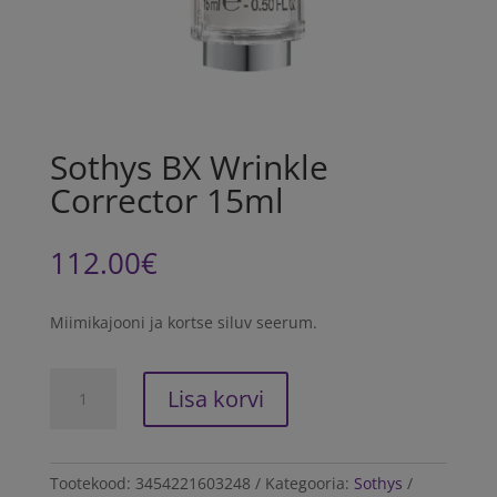
Sothys BX Wrinkle
Corrector 15ml
112.00
€
Miimikajooni ja kortse siluv seerum.
Sothys
Lisa korvi
BX
Wrinkle
Corrector
15ml
Tootekood:
3454221603248
Kategooria:
Sothys