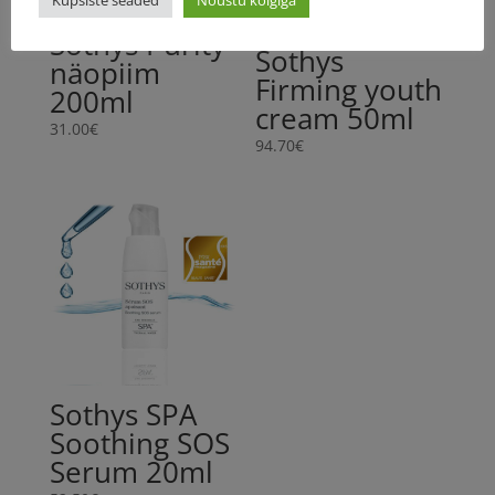
Küpsiste seaded
Nõustu kõigiga
Sothys Purity
Sothys
näopiim
Firming youth
200ml
cream 50ml
31.00
€
94.70
€
Sothys SPA
Soothing SOS
Serum 20ml