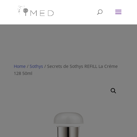
// Revoke consent before 'init' is called fbq('consent', 'revoke');
fbq('init', '<1751628081702672>'); fbq('track', 'PageView'); // Once
affirmative consent has been granted fbq('consent', 'grant');
Home
/
Sothys
/ Secrets de Sothys REFILL La Créme
128 50ml