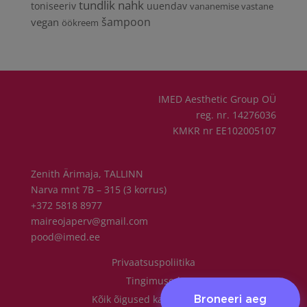
tundlik nahk
toniseeriv
uuendav
vananemise vastane
vegan
šampoon
öökreem
IMED Aesthetic Group OÜ
reg. nr. 14276036
KMKR nr EE102005107
Zenith Ärimaja, TALLINN
Narva mnt 7B – 315 (3 korrus)
+372 5818 8977
maireojaperv@gmail.com
pood@imed.ee
Privaatsuspoliitika
Tingimused
Kõik õigused kaitstud 2022
Broneeri aeg