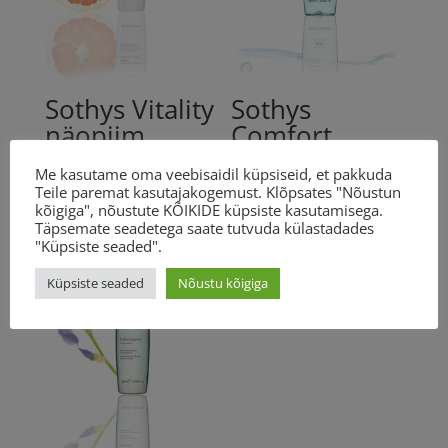
Sothys Vitality
Sothys
näopiim
Comfort
200ml
näovesi
Me kasutame oma veebisaidil küpsiseid, et pakkuda
200ml
31.00
€
Teile paremat kasutajakogemust. Klõpsates "Nõustun
kõigiga", nõustute KÕIKIDE küpsiste kasutamisega.
31.00
€
Täpsemate seadetega saate tutvuda külastadades
"Küpsiste seaded".
Küpsiste seaded
Nõustu kõigiga