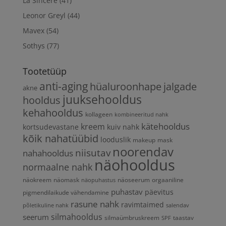
La Sincere
(41)
Leonor Greyl
(44)
Mavex
(54)
Sothys
(77)
Tootetüüp
anti-aging
hüaluroonhape
jalgade
akne
juuksehooldus
hooldus
kehahooldus
kollageen
kombineeritud nahk
kätehooldus
kreem
kortsudevastane
kuiv nahk
kõik nahatüübid
looduslik
makeup
mask
noorendav
niisutav
nahahooldus
näohooldus
normaalne nahk
näokreem
näomask
näoseerum
orgaaniline
näopuhastus
puhastav
päevitus
pigmendilaikude vähendamine
rasune nahk
ravimtaimed
põletikuline nahk
salendav
silmahooldus
seerum
silmaümbruskreem
taastav
SPF