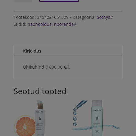
Sothys
REFILL
La
Tootekood:
3454221661329
Kategooria:
Sothys
Créme
Sildid:
näohooldus
,
noorendav
128
50ml
kogus
Kirjeldus
Ühikuhind 7 800,00 €/l.
Seotud tooted