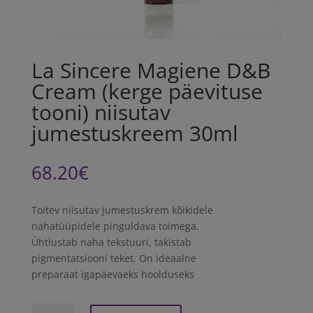
La Sincere Magiene D&B
Cream (kerge päevituse
tooni) niisutav
jumestuskreem 30ml
68.20
€
Toitev niisutav jumestuskrem kõikidele
nahatüüpidele pinguldava toimega.
Ühtlustab naha tekstuuri, takistab
pigmentatsiooni teket. On ideaalne
preparaat igapäevaeks hoolduseks
La