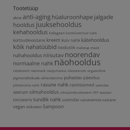
Tootetüüp
anti-aging
hüaluroonhape
jalgade
akne
juuksehooldus
hooldus
kehahooldus
kollageen
kombineeritud nahk
kätehooldus
kreem
kortsudevastane
kuiv nahk
kõik nahatüübid
looduslik
makeup
mask
noorendav
niisutav
nahahooldus
näohooldus
normaalne nahk
näokreem
näomask
näoseerum
orgaaniline
näopuhastus
puhastav
päevitus
pigmendilaikude vähendamine
rasune nahk
ravimtaimed
põletikuline nahk
salendav
silmahooldus
seerum
silmaümbruskreem
taastav
SPF
tundlik nahk
toniseeriv
uuendav
vananemise vastane
vegan
šampoon
öökreem