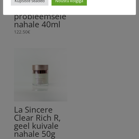
Küpsiste seaded
Nõustu kõigiga
rasusele ja
probleemsele
nahale 40ml
122.50
€
La Sincere
Clear Rich R,
geel kuivale
nahale 50g