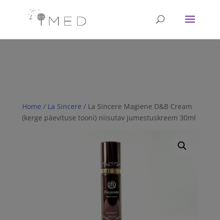
// Revoke consent before 'init' is called fbq('consent', 'revoke');
fbq('init', '<1751628081702672>'); fbq('track', 'PageView'); // Once
affirmative consent has been granted fbq('consent', 'grant');
Home
/
La Sincere
/ La Sincere Magiene D&B Cream
(kerge päevituse tooni) niisutav jumestuskreem 30ml