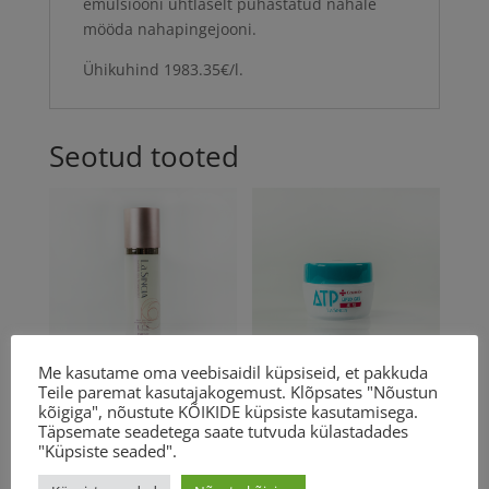
emulsiooni ühtlaselt puhastatud nahale
mööda nahapingejooni.
Ühikuhind 1983.35€/l.
Seotud tooted
Me kasutame oma veebisaidil küpsiseid, et pakkuda
Teile paremat kasutajakogemust. Klõpsates "Nõustun
La Sincere
La Sincere
kõigiga", nõustute KÕIKIDE küpsiste kasutamisega.
Poreless
ATP lipiid geel
Täpsemate seadetega saate tutvuda külastadades
"Küpsiste seaded".
essence,
30g
essents
45.00
€