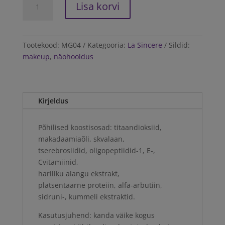
Lisa korvi
Sincere
Magiene
D&B
Cream
Tootekood:
MG04
Kategooria:
La Sincere
Sildid:
(kerge
makeup
,
näohooldus
päevituse
tooni)
niisutav
Kirjeldus
jumestuskreem
30ml
kogus
Põhilised koostisosad: titaandioksiid,
makadaamiaõli, skvalaan,
tserebrosiidid, oligopeptiidid-1, E-,
Cvitamiinid,
hariliku alangu ekstrakt,
platsentaarne proteiin, alfa-arbutiin,
sidruni-, kummeli ekstraktid.
Kasutusjuhend: kanda väike kogus