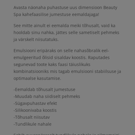
Avasta näonaha puhastuse uus dimensioon Beauty
Spa kahefaasilise jumestuse eemaldajaga!
See mitte ainult ei eemalda meiki tõhusalt, vaid ka
hooldab sinu nahka, jättes selle sametiselt pehmeks
ja värskelt niisutatuks.
Emulsiooni eripäraks on selle nahasõbralik eel-
emulgeeritud õlisid sisaldav koostis. Raputades
segunevad toote kaks faasi täiuslikuks
kombinatsiooniks mis tagab emulsiooni stabiilsuse ja
optimaalse kasutamise.
-Eemaldab tõhusalt jumestuse
-Muudab naha siidiselt pehmeks
-Sügavpuhastav efekt
-Silikoonivaba koostis
-Tõhusalt niisutav
-Tundlikule nahale