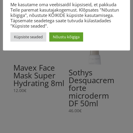
Seotud tooted
ml
Me kasutame oma veebisaidil küpsiseid, et pakkuda
Teile paremat kasutajakogemust. Klõpsates "Nõustun
kogus
kõigiga", nõustute KÕIKIDE küpsiste kasutamisega.
Täpsemate seadetega saate tutvuda külastadades
"Küpsiste seaded".
Küpsiste seaded
Nõustu kõigiga
Mavex Face
Sothys
Mask Super
Desquacrem
Hydrating 8ml
forte
12.00
€
microderm
DF 50ml
46.00
€