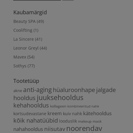
Kaubamärgid
Beauty SPA
(49)
Coolifting
(1)
La Sincere
(41)
Leonor Greyl
(44)
Mavex
(54)
Sothys
(77)
Tootetüüp
anti-aging
hüaluroonhape
jalgade
akne
juuksehooldus
hooldus
kehahooldus
kollageen
kombineeritud nahk
kätehooldus
kreem
kortsudevastane
kuiv nahk
kõik nahatüübid
looduslik
makeup
mask
noorendav
niisutav
nahahooldus