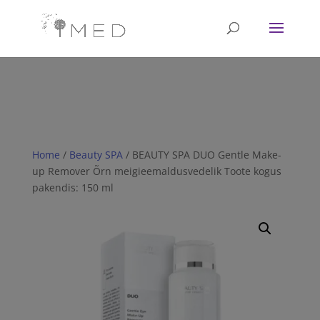
// Revoke consent before 'init' is called fbq('consent', 'revoke');
fbq('init', '<1751628081702672>'); fbq('track', 'PageView'); // Once
affirmative consent has been granted fbq('consent', 'grant');
Home
/
Beauty SPA
/ BEAUTY SPA DUO Gentle Make-
up Remover Õrn meigieemaldusvedelik Toote kogus
pakendis: 150 ml