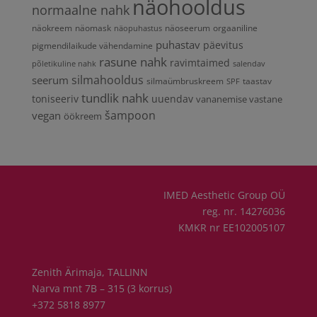
näohooldus
normaalne nahk
näokreem
näomask
näoseerum
orgaaniline
näopuhastus
puhastav
päevitus
pigmendilaikude vähendamine
rasune nahk
ravimtaimed
põletikuline nahk
salendav
silmahooldus
seerum
silmaümbruskreem
taastav
SPF
tundlik nahk
toniseeriv
uuendav
vananemise vastane
vegan
šampoon
öökreem
IMED Aesthetic Group OÜ
reg. nr. 14276036
KMKR nr EE102005107
Zenith Ärimaja, TALLINN
Narva mnt 7B – 315 (3 korrus)
+372 5818 8977