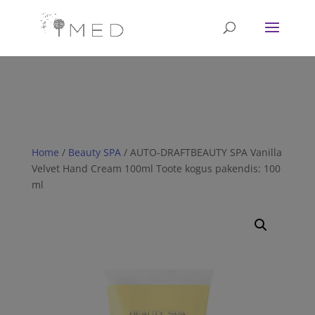
// Revoke consent before 'init' is called fbq('consent', 'revoke');
fbq('init', '<1751628081702672>'); fbq('track', 'PageView'); // Once
affirmative consent has been granted fbq('consent', 'grant');
Home
/
Beauty SPA
/ AUTO-DRAFTBEAUTY SPA Vanilla
Velvet Hand Cream 100ml Toote kogus pakendis: 100
ml