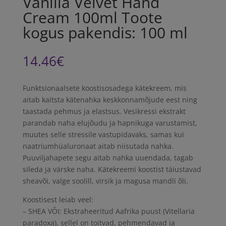
Vanilla Velvet Hand
Cream 100ml Toote
kogus pakendis: 100 ml
14.46
€
Funktsionaalsete koostisosadega kätekreem, mis
aitab kaitsta kätenahka keskkonnamõjude eest ning
taastada pehmus ja elastsus. Vesikressi ekstrakt
parandab naha elujõudu ja hapnikuga varustamist,
muutes selle stressile vastupidavaks, samas kui
naatriumhüaluronaat aitab niisutada nahka.
Puuviljahapete segu aitab nahka uuendada, tagab
sileda ja värske naha. Kätekreemi koostist täiustavad
sheavõi, valge soolill, virsik ja magusa mandli õli.
Koostisest leiab veel:
– SHEA VÕI: Ekstraheeritud Aafrika puust (Vitellaria
paradoxa), sellel on toitvad, pehmendavad ja