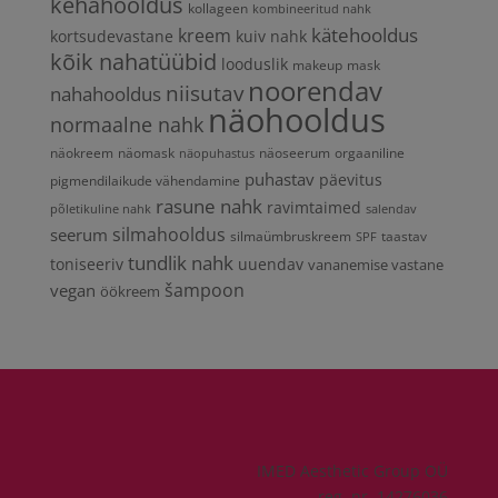
kehahooldus
kollageen
kombineeritud nahk
kätehooldus
kreem
kortsudevastane
kuiv nahk
kõik nahatüübid
looduslik
makeup
mask
noorendav
niisutav
nahahooldus
näohooldus
normaalne nahk
näokreem
näomask
näoseerum
orgaaniline
näopuhastus
puhastav
päevitus
pigmendilaikude vähendamine
rasune nahk
ravimtaimed
põletikuline nahk
salendav
silmahooldus
seerum
silmaümbruskreem
taastav
SPF
tundlik nahk
toniseeriv
uuendav
vananemise vastane
vegan
šampoon
öökreem
IMED Aesthetic Group OÜ
reg. nr. 14276036