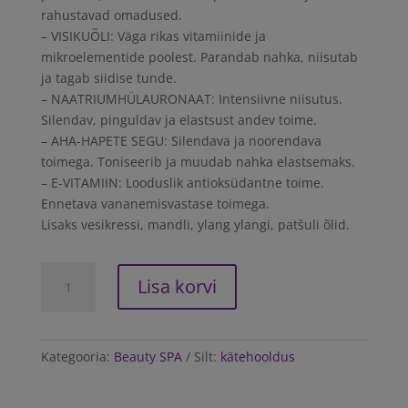
rahustavad omadused.
– VISIKUÕLI: Väga rikas vitamiinide ja
mikroelementide poolest. Parandab nahka, niisutab
ja tagab siidise tunde.
– NAATRIUMHÜLAURONAAT: Intensiivne niisutus.
Silendav, pinguldav ja elastsust andev toime.
– AHA-HAPETE SEGU: Silendava ja noorendava
toimega. Toniseerib ja muudab nahka elastsemaks.
– E-VITAMIIN: Looduslik antioksüdantne toime.
Ennetava vananemisvastase toimega.
Lisaks vesikressi, mandli, ylang ylangi, patšuli õlid.
AUTO-
Lisa korvi
DRAFTBEAUTY
SPA
Vanilla
Velvet
Kategooria:
Beauty SPA
Silt:
kätehooldus
Hand
Cream