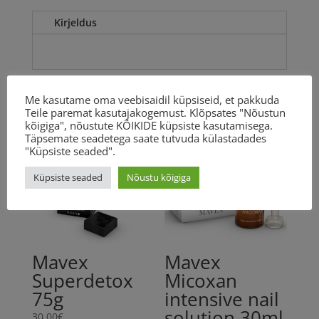
100ml
Kirjeldus
Toote
kogus
pakendis:
100
ml
Seotud tooted
Me kasutame oma veebisaidil küpsiseid, et pakkuda
kogus
Teile paremat kasutajakogemust. Klõpsates "Nõustun
kõigiga", nõustute KÕIKIDE küpsiste kasutamisega.
Täpsemate seadetega saate tutvuda külastadades
"Küpsiste seaded".
Küpsiste seaded
Nõustu kõigiga
Mavex
Mavex
Superdetox
Micoxan
75g
intensive nail
solution 30ml
30.00
€