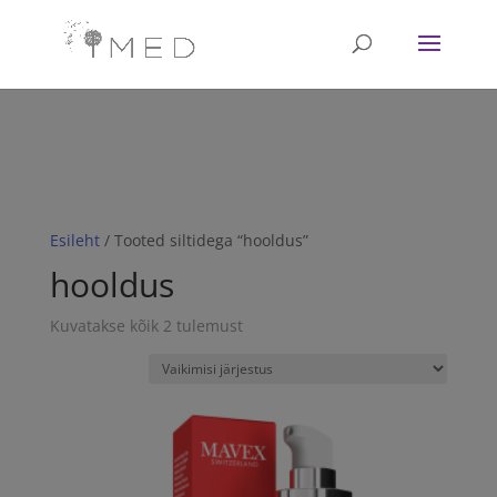
// Revoke consent before 'init' is called fbq('consent', 'revoke');
fbq('init', '<1751628081702672>'); fbq('track', 'PageView'); // Once
affirmative consent has been granted fbq('consent', 'grant');
Esileht
/ Tooted siltidega “hooldus”
hooldus
Kuvatakse kõik 2 tulemust