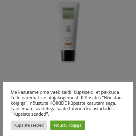
Me kasutame oma veebisaidil küpsiseid, et pakkuda
Sothys Organics ® Hydrating tinted care – N20
naturel 30 ml
Teile paremat kasutajakogemust. Klõpsates "Nõustun
kõigiga", nõustute KÕIKIDE küpsiste kasutamisega.
Algne
Praegune
50.00
€
37.50
€
Täpsemate seadetega saate tutvuda külastadades
hind
hind
"Küpsiste seaded".
oli:
on:
50.00€.
37.50€.
Küpsiste seaded
Nõustu kõigiga
Toote otsing