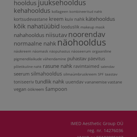
juuksehooldus
hooldus
kehahooldus
kollageen
kombineeritud nahk
kätehooldus
kreem
kortsudevastane
kuiv nahk
kõik nahatüübid
looduslik
makeup
mask
noorendav
niisutav
nahahooldus
näohooldus
normaalne nahk
näokreem
näomask
näoseerum
orgaaniline
näopuhastus
puhastav
päevitus
pigmendilaikude vähendamine
rasune nahk
ravimtaimed
põletikuline nahk
salendav
silmahooldus
seerum
silmaümbruskreem
taastav
SPF
tundlik nahk
toniseeriv
uuendav
vananemise vastane
vegan
šampoon
öökreem
IMED Aesthetic Group OÜ
reg. nr. 14276036