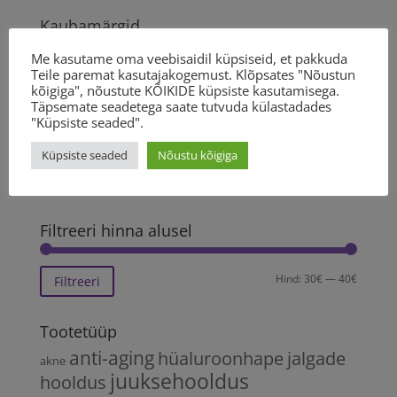
Kaubamärgid
Beauty SPA
(49)
Me kasutame oma veebisaidil küpsiseid, et pakkuda
Teile paremat kasutajakogemust. Klõpsates "Nõustun
Coolifting
(1)
kõigiga", nõustute KÕIKIDE küpsiste kasutamisega.
La Sincere
(41)
Täpsemate seadetega saate tutvuda külastadades
"Küpsiste seaded".
Leonor Greyl
(44)
Küpsiste seaded
Nõustu kõigiga
Mavex
(54)
Sothys
(77)
Filtreeri hinna alusel
Minima
Maksim
Hind:
30€
—
40€
Filtreeri
hind
hind
Tootetüüp
anti-aging
hüaluroonhape
jalgade
akne
juuksehooldus
hooldus