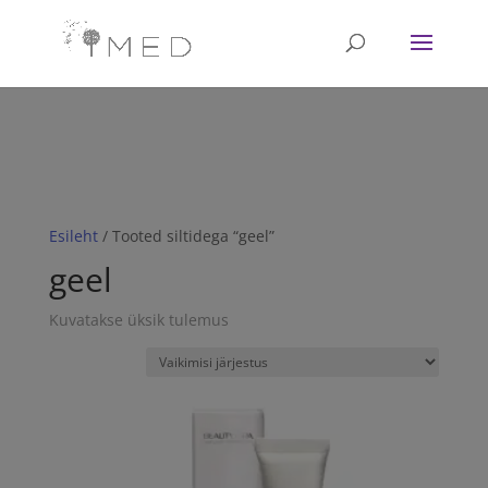
// Revoke consent before 'init' is called fbq('consent', 'revoke');
fbq('init', '<1751628081702672>'); fbq('track', 'PageView'); // Once
affirmative consent has been granted fbq('consent', 'grant');
Esileht
/ Tooted siltidega “geel”
geel
Kuvatakse üksik tulemus