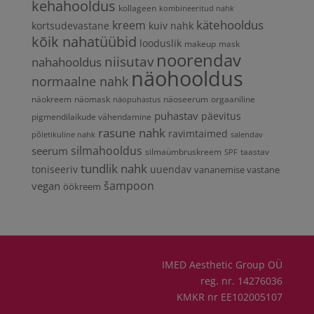
kehahooldus
kollageen
kombineeritud nahk
kätehooldus
kreem
kortsudevastane
kuiv nahk
kõik nahatüübid
looduslik
makeup
mask
noorendav
niisutav
nahahooldus
näohooldus
normaalne nahk
näokreem
näomask
näoseerum
orgaaniline
näopuhastus
puhastav
päevitus
pigmendilaikude vähendamine
rasune nahk
ravimtaimed
põletikuline nahk
salendav
silmahooldus
seerum
silmaümbruskreem
taastav
SPF
tundlik nahk
toniseeriv
uuendav
vananemise vastane
vegan
šampoon
öökreem
IMED Aesthetic Group OÜ
reg. nr. 14276036
KMKR nr EE102005107