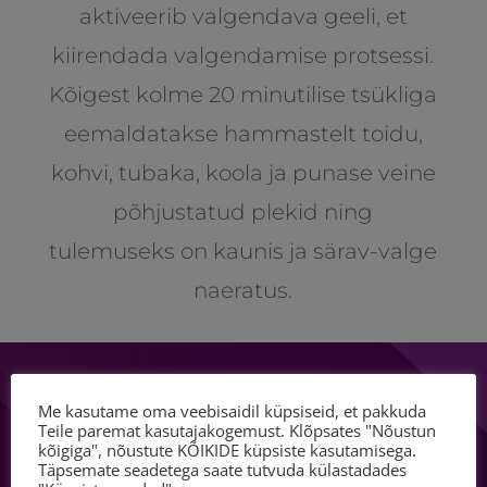
aktiveerib valgendava geeli, et
kiirendada valgendamise protsessi.
Kõigest kolme 20 minutilise tsükliga
eemaldatakse hammastelt toidu,
kohvi, tubaka, koola ja punase veine
põhjustatud plekid ning
tulemuseks on kaunis ja särav-valge
naeratus.
Me kasutame oma veebisaidil küpsiseid, et pakkuda
Teile paremat kasutajakogemust. Klõpsates "Nõustun
kõigiga", nõustute KÕIKIDE küpsiste kasutamisega.
Täpsemate seadetega saate tutvuda külastadades