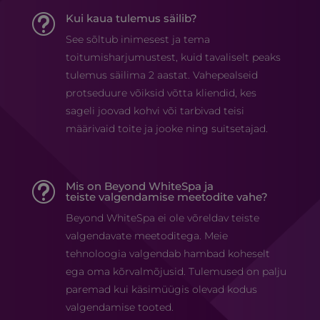
Kui kaua tulemus säilib?
t
See sõltub inimesest ja tema
toitumisharjumustest, kuid tavaliselt peaks
tulemus säilima 2 aastat. Vahepealseid
protseduure võiksid võtta kliendid, kes
sageli joovad kohvi või tarbivad teisi
määrivaid toite ja jooke ning suitsetajad.
Mis on Beyond WhiteSpa ja
t
teiste valgendamise meetodite vahe?
Beyond WhiteSpa ei ole võreldav teiste
valgendavate meetoditega. Meie
tehnoloogia valgendab hambad koheselt
ega oma kõrvalmõjusid. Tulemused on palju
paremad kui käsimüügis olevad kodus
valgendamise tooted.