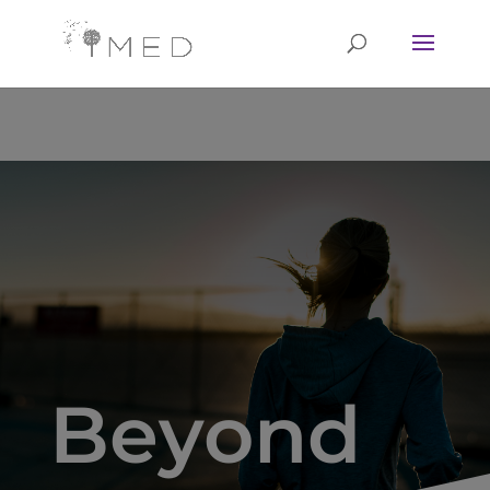
// Revoke consent before 'init' is called fbq('consent', 'revoke');
fbq('init', '<1751628081702672>'); fbq('track', 'PageView'); // Once
affirmative consent has been granted fbq('consent', 'grant');
Beyond