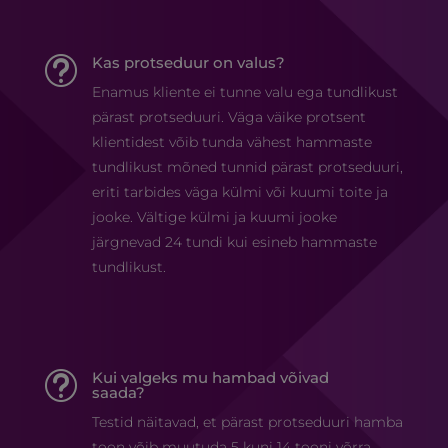
Kas protseduur on valus?
t
Enamus kliente ei tunne valu ega tundlikust
pärast protseduuri. Väga väike protsent
klientidest võib tunda vähest hammaste
tundlikust mõned tunnid pärast protseduuri,
eriti tarbides väga külmi või kuumi toite ja
jooke. Vältige külmi ja kuumi jooke
järgnevad 24 tundi kui esineb hammaste
tundlikust.
Kui valgeks mu hambad võivad
t
saada?
Testid näitavad, et pärast protseduuri hamba
toon võib muutuda 5 kuni 14 tooni võrra.