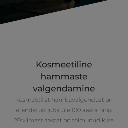
Kosmeetiline
hammaste
valgendamine
Kosmeetilist hambavalgendust on
arendatud juba üle 100 aasta ning
20 viimast aastat on toimunud kiire