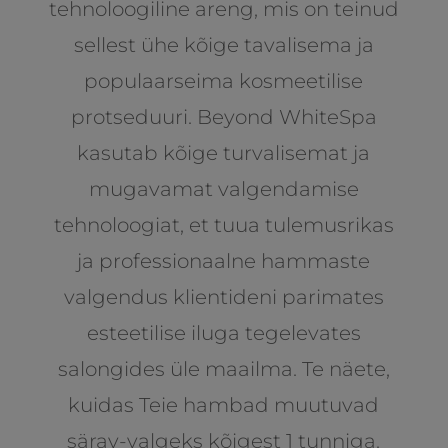
tehnoloogiline areng, mis on teinud
sellest ühe kõige tavalisema ja
populaarseima kosmeetilise
protseduuri. Beyond WhiteSpa
kasutab kõige turvalisemat ja
mugavamat valgendamise
tehnoloogiat, et tuua tulemusrikas
ja professionaalne hammaste
valgendus klientideni parimates
esteetilise iluga tegelevates
salongides üle maailma. Te näete,
kuidas Teie hambad muutuvad
särav-valgeks kõigest 1 tunniga.