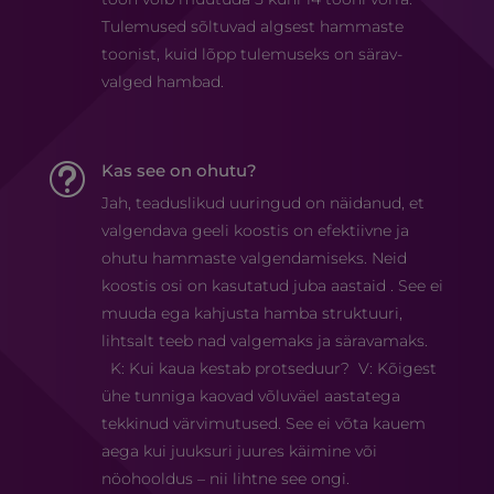
Tulemused sõltuvad algsest hammaste
toonist, kuid lõpp tulemuseks on särav-
valged hambad.
Kas see on ohutu?
t
Jah, teaduslikud uuringud on näidanud, et
valgendava geeli koostis on efektiivne ja
ohutu hammaste valgendamiseks. Neid
koostis osi on kasutatud juba aastaid . See ei
muuda ega kahjusta hamba struktuuri,
lihtsalt teeb nad valgemaks ja säravamaks.
K: Kui kaua kestab protseduur? V: Kõigest
ühe tunniga kaovad võluväel aastatega
tekkinud värvimutused. See ei võta kauem
aega kui juuksuri juures käimine või
nöohooldus – nii lihtne see ongi.